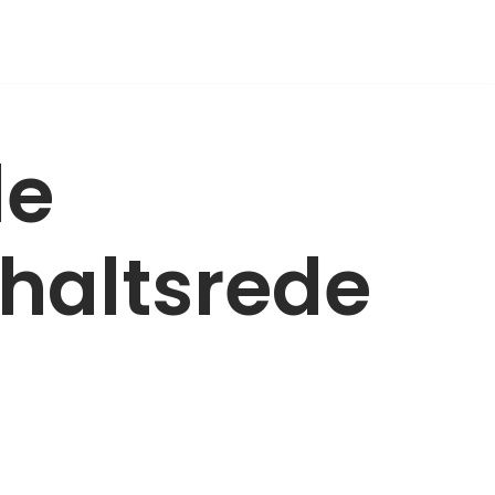
de
shaltsrede