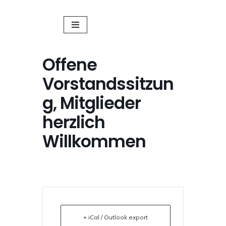
Zum
Inhalt
springen
Offene
Vorstandssitzun
g, Mitglieder
herzlich
Willkommen
+ iCal / Outlook export