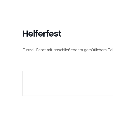
Zum
Inhalt
springen
Helferfest
Funzel-Fahrt mit anschließendem gemütlichem Teil